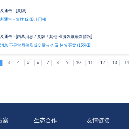
及通告 - [复牌]
通告 - 复牌 (2KB, HTM)
及通告 - [内幕消息 / 复牌 / 其他-业务发展最新情况]
消息 不寻常股价及成交量波动 及 恢复买卖 (159KB)
3
4
5
6
7
8
9
10
11
12
13
14
方案
生态合作
友情链接