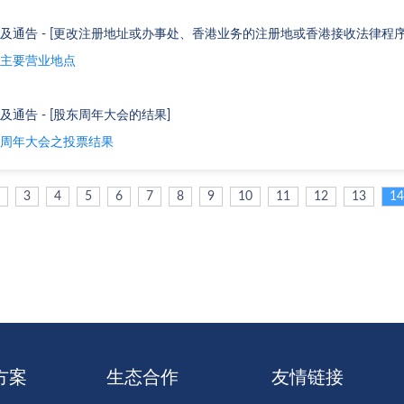
及通告 - [更改注册地址或办事处、香港业务的注册地或香港接收法律程序
主要营业地点
及通告 - [股东周年大会的结果]
周年大会之投票结果
3
4
5
6
7
8
9
10
11
12
13
14
方案
生态合作
友情链接