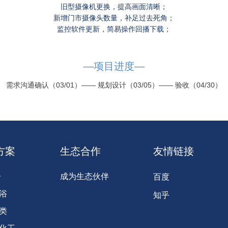
旧型摄像机更换，提高画面清晰；
新增门市摄像头数量，补足过去死角；
监控软件更新，简易操作回播下载；
—项目进度—
需求沟通确认（03/01）—— 规划设计（03/05）—— 验收（04/30）
方案
生态合作
友情链接
子
成为生态伙伴
百度
浴
知乎
类