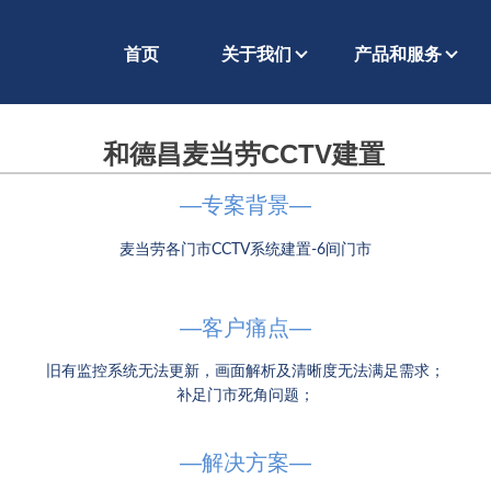
首页
关于我们
产品和服务
和德昌麦当劳CCTV建置
—
专案背景—
麦当劳各门市
CCTV
系统建置-6间门市
—客户痛点—
旧有监控系统无法更新，画面解析及清晰度无法满足需求；
补足门市死角问题；
—解决方案—