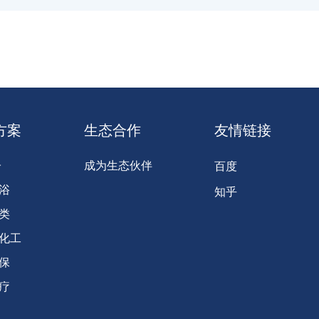
方案
生态合作
友情链接
子
成为生态伙伴
百度
浴
知乎
类
化工
保
疗