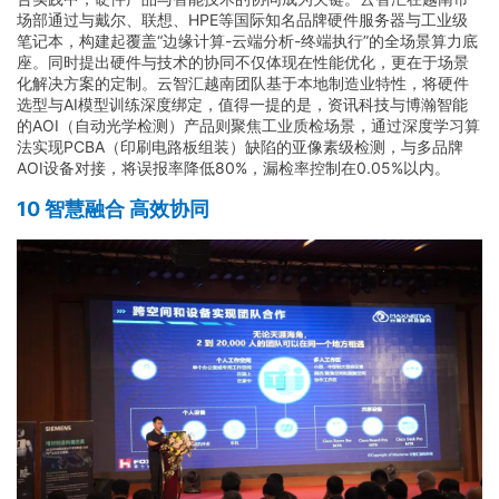
场部通过与戴尔、联想、HPE等国际知名品牌硬件服务器与工业级
笔记本，构建起覆盖“边缘计算-云端分析-终端执行”的全场景算力底
座。同时提出硬件与技术的协同不仅体现在性能优化，更在于场景
化解决方案的定制。云智汇越南团队基于本地制造业特性，将硬件
选型与AI模型训练深度绑定，值得一提的是，资讯科技与博瀚智能
的AOI（自动光学检测）产品则聚焦工业质检场景，通过深度学习算
法实现PCBA（印刷电路板组装）缺陷的亚像素级检测，与多品牌
AOI设备对接，将误报率降低80%，漏检率控制在0.05%以内。
10 智慧融合 高效协同