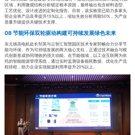
区域，利用微观结构分析锁定根本原因，最终输出包含材料选型、
工艺优化、设计改进的定制化报告。目前，该实验室已助力多家头
部企业将产品良率提升15%以上，缩短失效分析周期50%，为产业
质量升级提供关键技术支撑。
08 节能环保双轮驱动构建可持续发展绿色未来
东元德高电机处长邹英与云智汇智慧园区技术专家郭畅合力分享节
能与环保。作为可持续发展的两大核心支柱，正通过技术融合与模
式创新形成协同增效的强大动能。在节能领域，以工业互联网为依
托的智能能源管理系统，通过实时监测设备能耗数据、优化生产流
程排程，助力企业实现能源利用率提升20%以上。