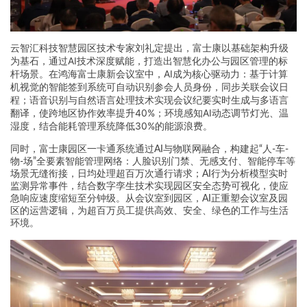
云智汇科技智慧园区技术专家刘礼定提出，富士康以基础架构升级
为基石，通过AI技术深度赋能，打造出智慧化办公与园区管理的标
杆场景。在鸿海富士康新会议室中，AI成为核心驱动力：基于计算
机视觉的智能签到系统可自动识别参会人员身份，同步关联会议日
程；语音识别与自然语言处理技术实现会议纪要实时生成与多语言
翻译，使跨地区协作效率提升40%；环境感知AI动态调节灯光、温
湿度，结合能耗管理系统降低30%的能源浪费。
同时，富士康园区一卡通系统通过AI与物联网融合，构建起“人-车-
物-场”全要素智能管理网络：人脸识别门禁、无感支付、智能停车等
场景无缝衔接，日均处理超百万次通行请求；AI行为分析模型实时
监测异常事件，结合数字孪生技术实现园区安全态势可视化，使应
急响应速度缩短至分钟级。从会议室到园区，AI正重塑会议室及园
区的运营逻辑，为超百万员工提供高效、安全、绿色的工作与生活
环境。